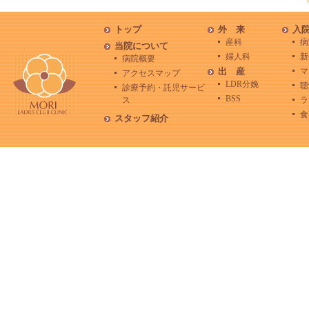
トップ
外 来
入
産科
病
当院について
婦人科
新
病院概要
出 産
マ
アクセスマップ
LDR分娩
聴
診療予約・託児サービ
BSS
ス
ラ
食
スタッフ紹介