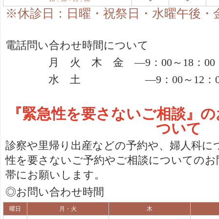
※休診日：日曜・祝祭日・水曜午後・
電話問い合わせ時間について
月 火 木 金 ―
9
：
00
～
18
：
00
水 土 ―
9
：
00
～
12
：
『緊急性を要さないご相談』の
ついて
診察や里帰り出産などの予約や、婦人科に
性を要さないご予約やご相談についてのお
帯にお願いします。
◎お問い合わせ時間
曜日
月・火
木