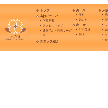
トップ
外 来
入
産科
病
当院について
婦人科
新
病院概要
出 産
マ
アクセスマップ
LDR分娩
聴
診療予約・託児サービ
BSS
ス
ラ
食
スタッフ紹介