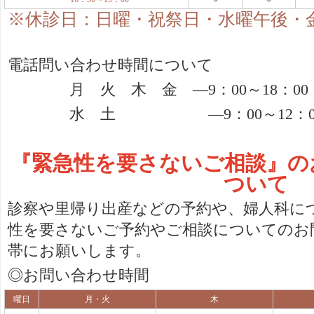
※休診日：日曜・祝祭日・水曜午後・
電話問い合わせ時間について
月 火 木 金 ―
9
：
00
～
18
：
00
水 土 ―
9
：
00
～
12
：
『緊急性を要さないご相談』の
ついて
診察や里帰り出産などの予約や、婦人科に
性を要さないご予約やご相談についてのお
帯にお願いします。
◎お問い合わせ時間
曜日
月・火
木