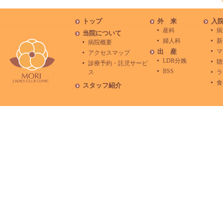
トップ
外 来
入
産科
病
当院について
婦人科
新
病院概要
出 産
マ
アクセスマップ
LDR分娩
聴
診療予約・託児サービ
BSS
ス
ラ
食
スタッフ紹介