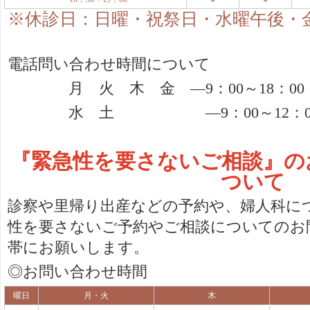
※休診日：日曜・祝祭日・水曜午後・
電話問い合わせ時間について
月 火 木 金 ―
9
：
00
～
18
：
00
水 土 ―
9
：
00
～
12
：
『緊急性を要さないご相談』の
ついて
診察や里帰り出産などの予約や、婦人科に
性を要さないご予約やご相談についてのお
帯にお願いします。
◎お問い合わせ時間
曜日
月・火
木