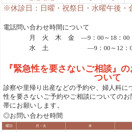
※休診日：日曜・祝祭日・水曜午後・
電話問い合わせ時間について
月 火 木 金 ―
9
：
00
～
18
：
00
水 土 ―
9
：
00
～
12
：
『緊急性を要さないご相談』の
ついて
診察や里帰り出産などの予約や、婦人科に
性を要さないご予約やご相談についてのお
帯にお願いします。
◎お問い合わせ時間
曜日
月・火
木