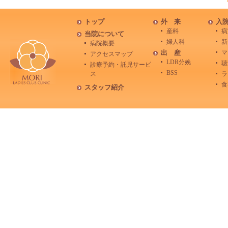
トップ
外 来
入
産科
病
当院について
婦人科
新
病院概要
出 産
マ
アクセスマップ
LDR分娩
聴
診療予約・託児サービ
BSS
ス
ラ
食
スタッフ紹介