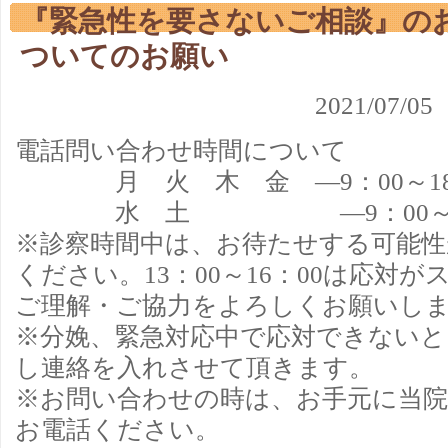
『緊急性を要さないご相談』の
ついてのお願い
2021/0
電話問い合わせ時間について
月 火 木 金 ―
9
：
00
～
1
水 土 ―
9
：
00
※診察時間中は、お待たせする可能
ください。
13
：
00
～
16
：
00
は応対が
ご理解・ご協力をよろしくお願いし
※分娩、緊急対応中で応対できないと
し連絡を入れさせて頂きます。
※お問い合わせの時は、お手元に当院
お電話ください。